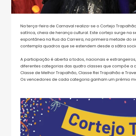
Na terça-feira de Carnaval realiza-se o Cortejo Trapalhã
satírica, cheia de herança cultural. Este cortejo surge na
espontânea na Rua da Carreira, na primeira metade do sécu
contempla quadros que se estendem desde a sátira social 
A participação é aberta a todos, nacionais e estrangeiro
diferentes categorias das quatro classes que compõe a cl
Classe de Melhor Trapalhão, Classe Rei Trapalhão e Traves
Os vencedores de cada categoria ganham um prémio mo