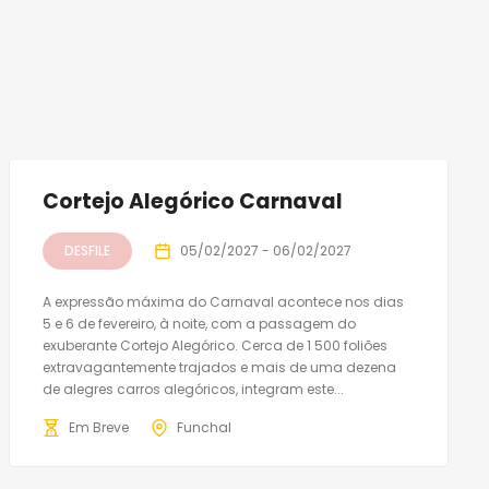
Cortejo Alegórico Carnaval
DESFILE
05/02/2027 - 06/02/2027
A expressão máxima do Carnaval acontece nos dias
5 e 6 de fevereiro, à noite, com a passagem do
exuberante Cortejo Alegórico. Cerca de 1 500 foliões
extravagantemente trajados e mais de uma dezena
de alegres carros alegóricos, integram este...
Em Breve
Funchal