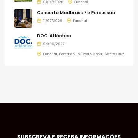
01/07/2026
Funchal
Concerto Madbrass 7 e Percussão
11/07/2026
Funchal
DOC. Atlântico
04/06/2027
Funchal
Ponta do Sol
Porto Moniz
Santa Cruz
SUBSCREVA E RECEBA INFORMAÇÕES