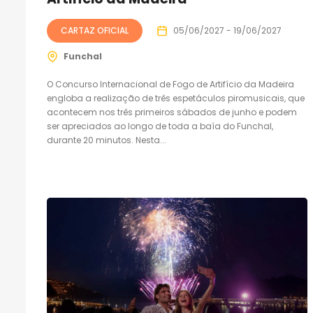
CARTAZ OFICIAL
05/06/2027 - 19/06/2027
Funchal
O Concurso Internacional de Fogo de Artifício da Madeira
engloba a realização de três espetáculos piromusicais, que
acontecem nos três primeiros sábados de junho e podem
ser apreciados ao longo de toda a baía do Funchal,
durante 20 minutos. Nesta...