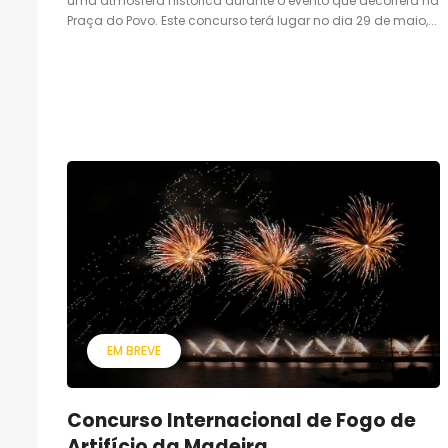
uma atmosfera histórica durante o evento que decorrerá na
Praça do Povo. Este concurso terá lugar no dia 29 de maio,...
EM BREVE
Concurso Internacional de Fogo de
Artifício da Madeira