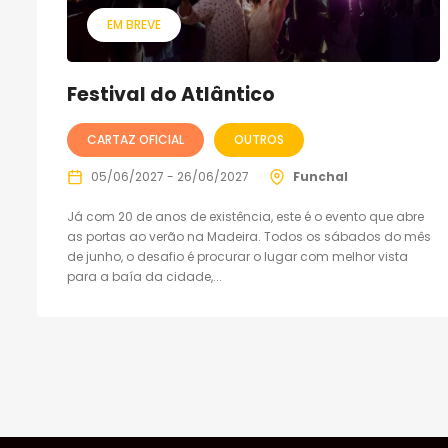
EM BREVE
Festival do Atlântico
CARTAZ OFICIAL
OUTROS
05/06/2027 - 26/06/2027
Funchal
Já com 20 de anos de existência, este é o evento que abre
as portas ao verão na Madeira. Todos os sábados do mês
de junho, o desafio é procurar o lugar com melhor vista
para a baía da cidade,...