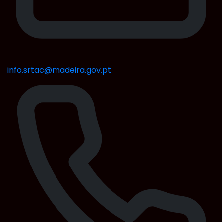
info.srtac@madeira.gov.pt