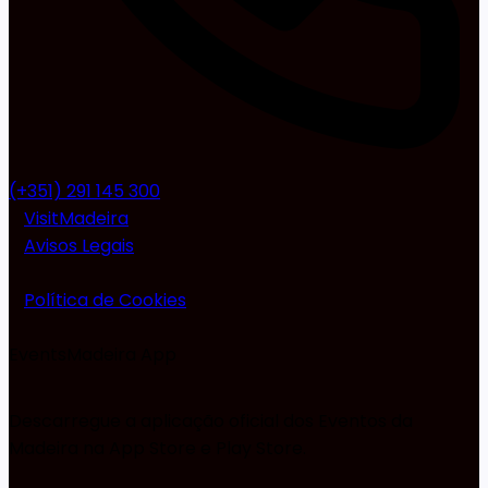
(+351) 291 145 300
VisitMadeira
Avisos Legais
Política de Cookies
EventsMadeira
App
Descarregue a aplicação oficial dos Eventos da
Madeira na App Store e Play Store.