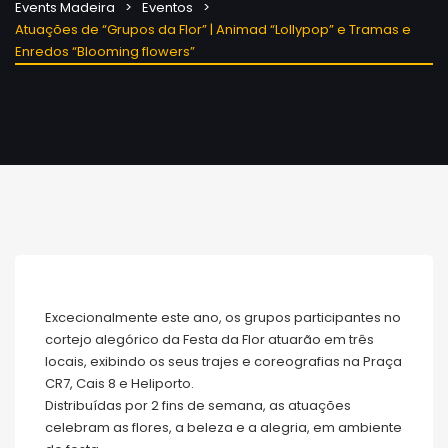
Events Madeira
Eventos
Atuações de “Grupos da Flor” | Animad “Lollypop” e Tramas e
Enredos “Blooming flowers”
Excecionalmente este ano, os grupos participantes no
cortejo alegórico da Festa da Flor atuarão em três
locais, exibindo os seus trajes e coreografias na Praça
CR7, Cais 8 e Heliporto.
Distribuídas por 2 fins de semana, as atuações
celebram as flores, a beleza e a alegria, em ambiente