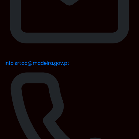
info.srtac@madeira.gov.pt