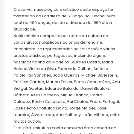
O acervo museológico e artístico deste espaço foi
transferido da Fortaleza de S. Tiago, no Funchal num
total de 400 peças, desde a década de 1960 até a
atualidade.
Neste núcleo composto por obras da autoria de
vários artistas plásticos nacionais de renome,
encontram-se representados no seu espólio vários
artistas plásticos portugueses, incluindo alguns
nascidos na Ilha da Madeira: Lourdes Castro, Maria
Helena Vieira da Silva, Fernando Calhau, António
Palolo, Rui Sanches, João Queiroz, Michael Biberstein,
Patrícia Garrido, Martha Telles, Pedro Cabrita Reis, Ana
Vidigal, Gäetan, Eduardo Batarda, Daniel Blaufuks,
Bárbara Assis Pacheco, Miguel Branco, Pedro
Calapez, Pedro Casqueiro, Rui Chafes, Pedro Portugal,
José Pedro Croft, Ilda David, Jorge Molder, José
Loureiro, Álvaro Lapa, Ana Hatherly, João Vilhena, entre
muitos outros.
Esta infra-estrutura conta com uma área coberta de