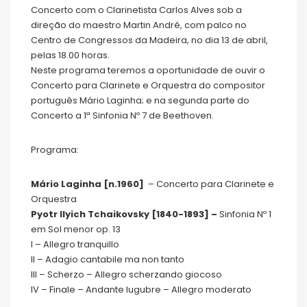
Concerto com o Clarinetista Carlos Alves sob a
direção do maestro Martin André, com palco no
Centro de Congressos da Madeira, no dia 13 de abril,
pelas 18.00 horas.
Neste programa teremos a oportunidade de ouvir o
Concerto para Clarinete e Orquestra do compositor
português Mário Laginha; e na segunda parte do
Concerto a 1ª Sinfonia Nº 7 de Beethoven.
Programa:
Mário Laginha [n.1960]
– Concerto para Clarinete e
Orquestra
Pyotr Ilyich Tchaikovsky [1840-1893] –
Sinfonia Nº 1
em Sol menor op. 13
I – Allegro tranquillo
II – Adagio cantabile ma non tanto
III – Scherzo – Allegro scherzando giocoso
IV – Finale – Andante lugubre – Allegro moderato