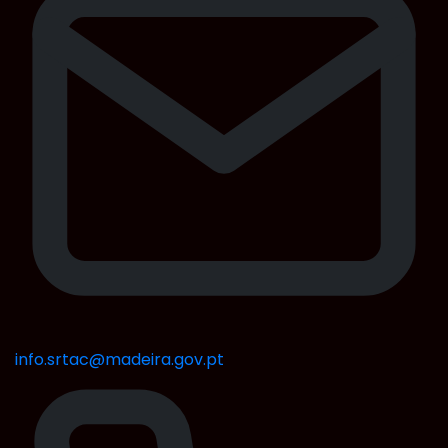
info.srtac@madeira.gov.pt