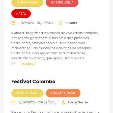
ANTIGUIDADES
GASTRONOMIA
NATAL
01/12/2026 - 10/01/2027
Funchal
A Aldeia Etnográfica representa ao vivo várias tradições,
artesanato, gastronomia, folclore e dois presépios
tradicionais, promovendo a cultura e costumes
madeirense. São montados dois tipos de presépios
tradicionais: o presépio tradicional madeirense,
localizado no exterior, que reproduzirá a nossa
paisagem...
EM BREVE
Festival Colombo
ANTIGUIDADES
CARTAZ OFICIAL
17/09/2026 - 20/09/2026
Porto Santo
Recordar os Descobrimentos é o principal mote que atrai,