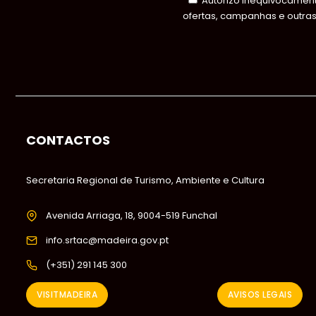
Autorizo inequivocamente
ofertas, campanhas e outra
CONTACTOS
Secretaria Regional de Turismo, Ambiente e Cultura
Avenida Arriaga, 18, 9004-519 Funchal
info.srtac@madeira.gov.pt
(+351) 291 145 300
VISITMADEIRA
AVISOS LEGAIS