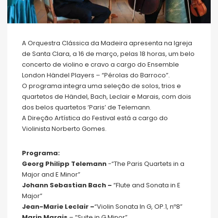
A Orquestra Clássica da Madeira apresenta na Igreja
de Santa Clara, a 16 de março, pelas 18 horas, um belo
concerto de violino e cravo a cargo do Ensemble
London Händel Players – “Pérolas do Barroco”.
O programa integra uma seleção de solos, trios e
quartetos de Händel, Bach, Leclair e Marais, com dois
dos belos quartetos ‘Paris’ de Telemann.
A Direção Artística do Festival está a cargo do
Violinista Norberto Gomes.
Programa:
Georg Philipp Telemann
-“The Paris Quartets in a
Major and E Minor”
Johann Sebastian Bach –
“Flute and Sonata in E
Major”
Jean-Marie Leclair –
“Violin Sonata In G, OP.1, nº8”
Marin Marais
– “Suite in G Minor”