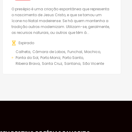
O presépio é uma criação espontânea que representa
o nascimento de Jesus Cristo, e que se tornou um
ícone no Natal madeirense. Se há quem mantenha a
tradição outros modernizam. Utilizam-se, geralmente,
os recursos naturais, ou outros que têm à...
Expirado
Calheta
Câmara de Lobos
Funchal
Machico
Ponta do Sol
Porto Moniz
Porto Santo
Ribeira Brava
Santa Cruz
Santana
São Vicente