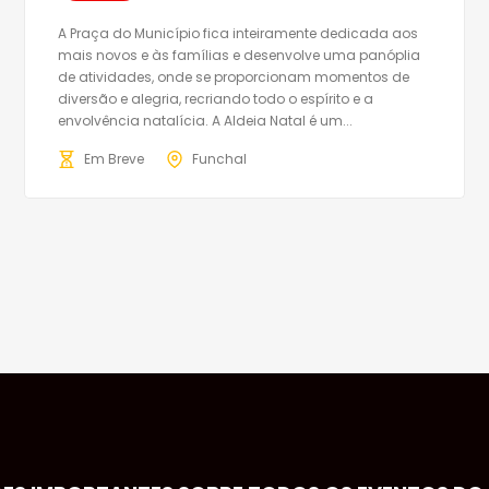
A Praça do Município fica inteiramente dedicada aos
mais novos e às famílias e desenvolve uma panóplia
de atividades, onde se proporcionam momentos de
diversão e alegria, recriando todo o espírito e a
envolvência natalícia. A Aldeia Natal é um...
Em Breve
Funchal