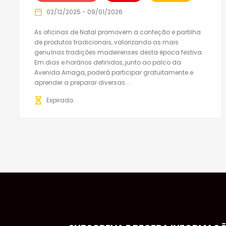
02/12/2025 - 09/01/2026
As oficinas de Natal promovem a confeção e partilha
de produtos tradicionais, valorizando as mais
genuínas tradições madeirenses desta época festiva.
Em dias e horários definidos, junto ao palco da
Avenida Arriaga, poderá participar gratuitamente e
aprender a preparar diversas...
Expirado