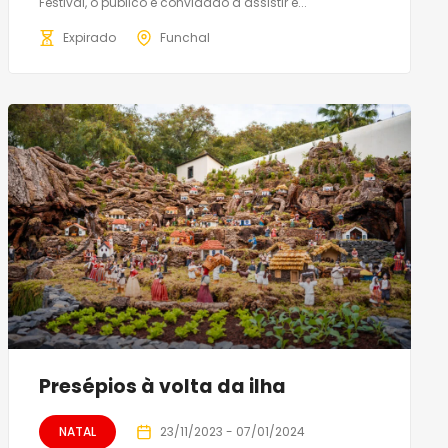
Festival, o público é convidado a assistir e...
Expirado
Funchal
Presépios à volta da ilha
NATAL
23/11/2023 - 07/01/2024