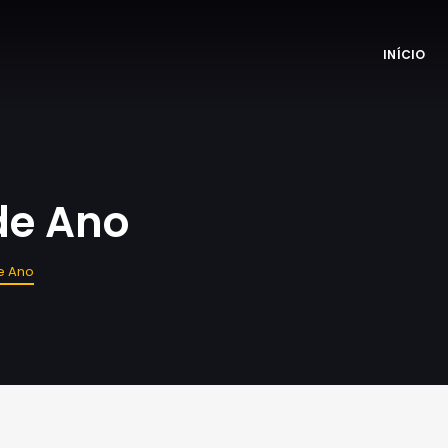
INÍCIO
de Ano
e Ano