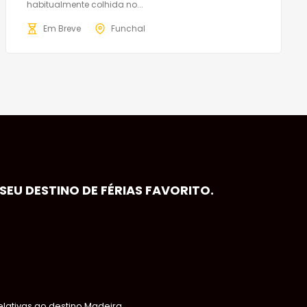
habitualmente colhida no...
Em Breve
Funchal
EU DESTINO DE FÉRIAS FAVORITO.
ativas ao destino Madeira,