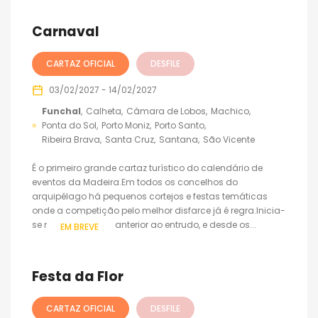
Carnaval
CARTAZ OFICIAL
DESFILE
03/02/2027 - 14/02/2027
Funchal
Calheta
Câmara de Lobos
Machico
Ponta do Sol
Porto Moniz
Porto Santo
Ribeira Brava
Santa Cruz
Santana
São Vicente
É o primeiro grande cartaz turístico do calendário de
eventos da Madeira.Em todos os concelhos do
arquipélago há pequenos cortejos e festas temáticas
onde a competição pelo melhor disfarce já é regra.Inicia-
se na quarta-feira anterior ao entrudo, e desde os...
EM BREVE
Festa da Flor
CARTAZ OFICIAL
DESFILE